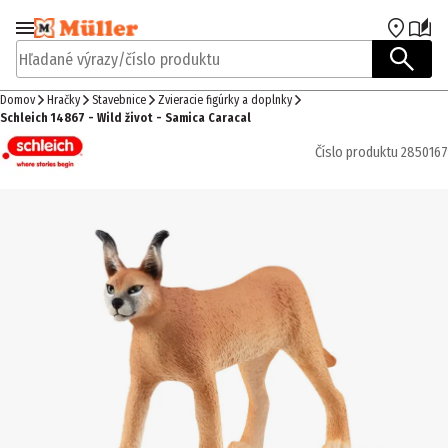
Prejsť na navigáciu
Prejsť na hlavný obsah
Hľadané výrazy/číslo produktu
Domov
Hračky
Stavebnice
Zvieracie figúrky a doplnky
Schleich 14867 - Wild život - Samica Caracal
Číslo produktu
2850167