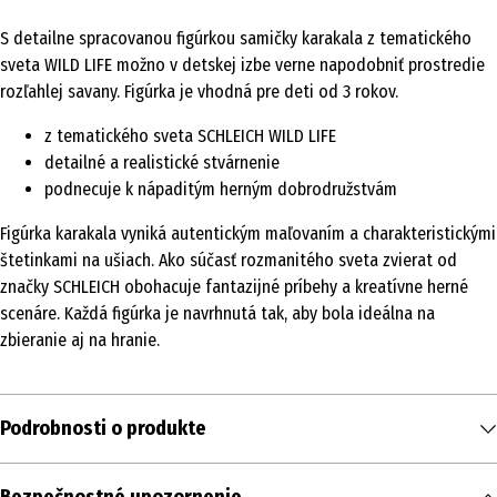
S detailne spracovanou figúrkou samičky karakala z tematického
sveta WILD LIFE možno v detskej izbe verne napodobniť prostredie
rozľahlej savany. Figúrka je vhodná pre deti od 3 rokov.
z tematického sveta SCHLEICH WILD LIFE
detailné a realistické stvárnenie
podnecuje k nápaditým herným dobrodružstvám
Figúrka karakala vyniká autentickým maľovaním a charakteristickými
štetinkami na ušiach. Ako súčasť rozmanitého sveta zvierat od
značky SCHLEICH obohacuje fantazijné príbehy a kreatívne herné
scenáre. Každá figúrka je navrhnutá tak, aby bola ideálna na
zbieranie aj na hranie.
Podrobnosti o produkte
Obsah