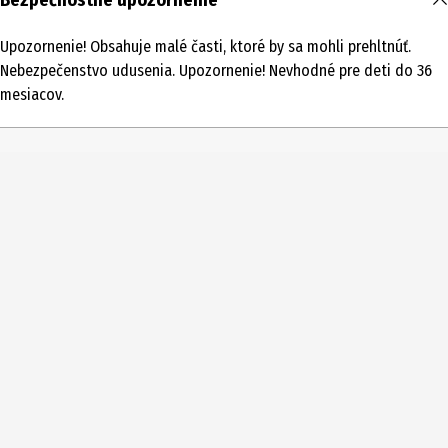
Bezpečnostné upozornenie
1 ks
Upozornenie! Obsahuje malé časti, ktoré by sa mohli prehltnúť.
Typ produktu
Nebezpečenstvo udusenia. Upozornenie! Nevhodné pre deti do 36
Iné svety zvierat
mesiacov.
Vekové odporúčanie od
3 Roky
Vekové odporúčanie do
8 Roky
Číslo produktu výrobcu
14867
Cieľová skupina
mládež|Žiaci základnej školy|Deti v materskej škole
Výrobca
Schleich GmbH