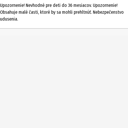
Upozornenie! Nevhodné pre deti do 36 mesiacov. Upozornenie!
Typ produktu
Obsahuje malé časti, ktoré by sa mohli prehltnúť. Nebezpečenstvo
Hry pre jedného hráča
udusenia.
Hrací čas v min.
krátky čas do 15 minút
Počet hráčov
1 až 1
Vekové odporúčanie od
8 Roky
Vekové odporúčanie do
99 Roky
Jazyk návodu
de
Číslo produktu výrobcu