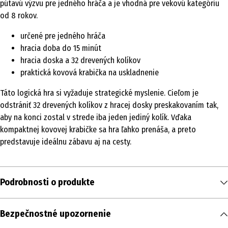
pútavú výzvu pre jedného hráča a je vhodná pre vekovú kategóriu
od 8 rokov.
určené pre jedného hráča
hracia doba do 15 minút
hracia doska a 32 drevených kolíkov
praktická kovová krabička na uskladnenie
Táto logická hra si vyžaduje strategické myslenie. Cieľom je
odstrániť 32 drevených kolíkov z hracej dosky preskakovaním tak,
aby na konci zostal v strede iba jeden jediný kolík. Vďaka
kompaktnej kovovej krabičke sa hra ľahko prenáša, a preto
predstavuje ideálnu zábavu aj na cesty.
Podrobnosti o produkte
Obsah
Bezpečnostné upozornenie
1 ks