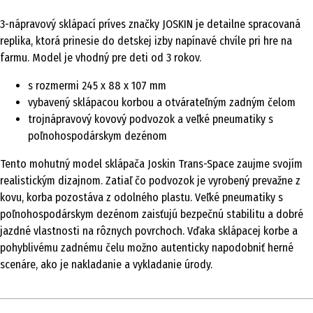
3-nápravový sklápací príves značky JOSKIN je detailne spracovaná
replika, ktorá prinesie do detskej izby napínavé chvíle pri hre na
farmu. Model je vhodný pre deti od 3 rokov.
s rozmermi 245 x 88 x 107 mm
vybavený sklápacou korbou a otvárateľným zadným čelom
trojnápravový kovový podvozok a veľké pneumatiky s
poľnohospodárskym dezénom
Tento mohutný model sklápača Joskin Trans-Space zaujme svojím
realistickým dizajnom. Zatiaľ čo podvozok je vyrobený prevažne z
kovu, korba pozostáva z odolného plastu. Veľké pneumatiky s
poľnohospodárskym dezénom zaisťujú bezpečnú stabilitu a dobré
jazdné vlastnosti na rôznych povrchoch. Vďaka sklápacej korbe a
pohyblivému zadnému čelu možno autenticky napodobniť herné
scenáre, ako je nakladanie a vykladanie úrody.