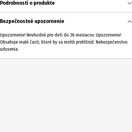
Podrobnosti o produkte
Obsah
Bezpečnostné upozornenie
1 ks
Upozornenie! Nevhodné pre deti do 36 mesiacov. Upozornenie!
Typ produktu
Obsahuje malé časti, ktoré by sa mohli prehltnúť. Nebezpečenstvo
Kovové modely - verné repliky
udusenia.
Stupnica
približne 1:32
Vekové odporúčanie od
3 Roky
Vekové odporúčanie do
99 Roky
Číslo produktu výrobcu
2892