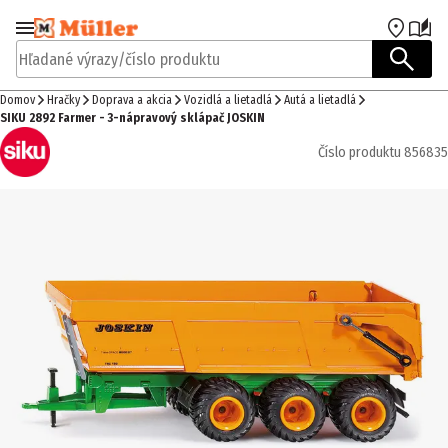
Prejsť na navigáciu
Prejsť na hlavný obsah
Hľadané výrazy/číslo produktu
Domov
Hračky
Doprava a akcia
Vozidlá a lietadlá
Autá a lietadlá
SIKU 2892 Farmer - 3-nápravový sklápač JOSKIN
Číslo produktu
856835