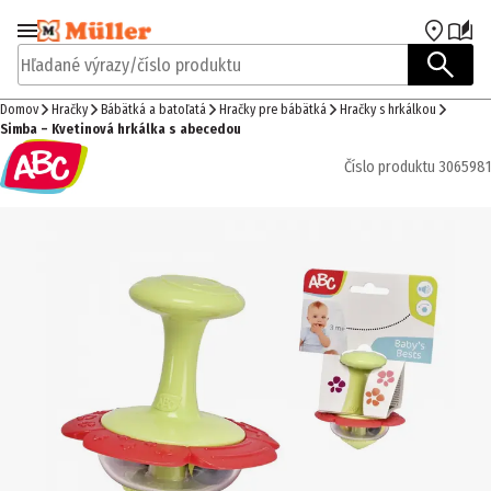
Prejsť na navigáciu
Prejsť na hlavný obsah
Hľadané výrazy/číslo produktu
Domov
Hračky
Bábätká a batoľatá
Hračky pre bábätká
Hračky s hrkálkou
Simba – Kvetinová hrkálka s abecedou
Číslo produktu
3065981