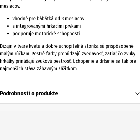
mesiacov.
vhodné pre bábätká od 3 mesiacov
s integrovanými hrkacími prvkami
podporuje motorické schopnosti
Dizajn v tvare kvetu a dobre uchopiteľná stonka sú prispôsobené
malým rúčkam. Pestré farby prebúdzajú zvedavosť, zatiaľ čo zvuky
hrkálky prinášajú zvukovú pestrosť. Uchopenie a držanie sa tak pre
najmenších stáva zábavným zážitkom.
Podrobnosti o produkte
Obsah
1 ks
Typ produktu