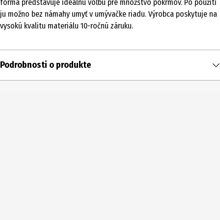
forma predstavuje ideálnu voľbu pre množstvo pokrmov. Po použití
ju možno bez námahy umyť v umývačke riadu. Výrobca poskytuje na
vysokú kvalitu materiálu 10-ročnú záruku.
Podrobnosti o produkte
Obsah
1 ks
Typ produktu
zapekacie misy
Šírka
20 cm
Vhodné pre
rúra|Mikrovlnná rúra|Umývačky riadu