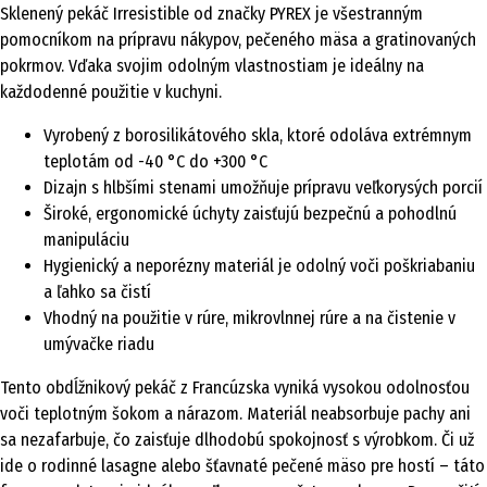
Sklenený pekáč Irresistible od značky PYREX je všestranným
pomocníkom na prípravu nákypov, pečeného mäsa a gratinovaných
pokrmov. Vďaka svojim odolným vlastnostiam je ideálny na
každodenné použitie v kuchyni.
Vyrobený z borosilikátového skla, ktoré odoláva extrémnym
teplotám od -40 °C do +300 °C
Dizajn s hlbšími stenami umožňuje prípravu veľkorysých porcií
Široké, ergonomické úchyty zaisťujú bezpečnú a pohodlnú
manipuláciu
Hygienický a neporézny materiál je odolný voči poškriabaniu
a ľahko sa čistí
Vhodný na použitie v rúre, mikrovlnnej rúre a na čistenie v
umývačke riadu
Tento obdĺžnikový pekáč z Francúzska vyniká vysokou odolnosťou
voči teplotným šokom a nárazom. Materiál neabsorbuje pachy ani
sa nezafarbuje, čo zaisťuje dlhodobú spokojnosť s výrobkom. Či už
ide o rodinné lasagne alebo šťavnaté pečené mäso pre hostí – táto