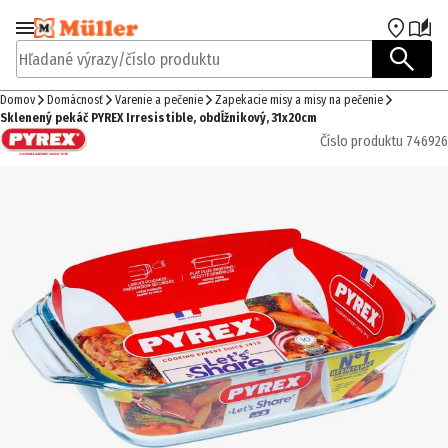
Prejsť na navigáciu
Prejsť na hlavný obsah
Hľadané výrazy/číslo produktu
Domov
Domácnosť
Varenie a pečenie
Zapekacie misy a misy na pečenie
Sklenený pekáč PYREX Irresistible, obdĺžnikový, 31x20cm
Číslo produktu
746926