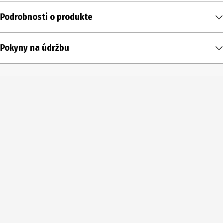
Podrobnosti o produkte
Obsah
Pokyny na údržbu
4 ks
Typ produktu
Gombíky
Priemer
14 mm
Farba
čierna
Rozsah dodávky
4 Gombíky
Podrobnosti o materiáli