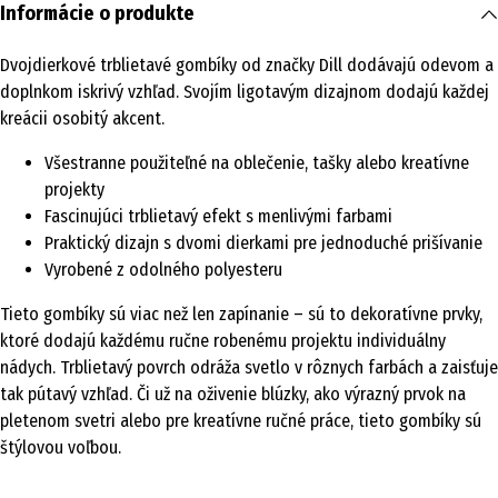
Informácie o produkte
Dvojdierkové trblietavé gombíky od značky Dill dodávajú odevom a
doplnkom iskrivý vzhľad. Svojím ligotavým dizajnom dodajú každej
kreácii osobitý akcent.
Všestranne použiteľné na oblečenie, tašky alebo kreatívne
projekty
Fascinujúci trblietavý efekt s menlivými farbami
Praktický dizajn s dvomi dierkami pre jednoduché prišívanie
Vyrobené z odolného polyesteru
Tieto gombíky sú viac než len zapínanie – sú to dekoratívne prvky,
ktoré dodajú každému ručne robenému projektu individuálny
nádych. Trblietavý povrch odráža svetlo v rôznych farbách a zaisťuje
tak pútavý vzhľad. Či už na oživenie blúzky, ako výrazný prvok na
pletenom svetri alebo pre kreatívne ručné práce, tieto gombíky sú
štýlovou voľbou.