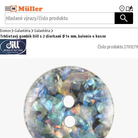
Prejsť na navigáciu
Prejsť na hlavný obsah
Hľadané výrazy/číslo produktu
Domov
Galantéria
Galantéria
Trblietavý gombík Dill s 2 dierkami Ø 14 mm, balenie 4 kusov
Číslo produktu
2701279