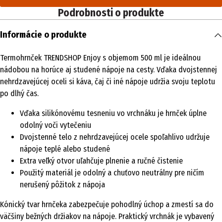
Podrobnosti o produkte
Informácie o produkte
Termohrnček TRENDSHOP Enjoy s objemom 500 ml je ideálnou
nádobou na horúce aj studené nápoje na cesty. Vďaka dvojstennej
nehrdzavejúcej oceli si káva, čaj či iné nápoje udržia svoju teplotu
po dlhý čas.
Vďaka silikónovému tesneniu vo vrchnáku je hrnček úplne
odolný voči vytečeniu
Dvojstenné telo z nehrdzavejúcej ocele spoľahlivo udržuje
nápoje teplé alebo studené
Extra veľký otvor uľahčuje plnenie a ručné čistenie
Použitý materiál je odolný a chuťovo neutrálny pre ničím
nerušený pôžitok z nápoja
Kónický tvar hrnčeka zabezpečuje pohodlný úchop a zmestí sa do
väčšiny bežných držiakov na nápoje. Praktický vrchnák je vybavený