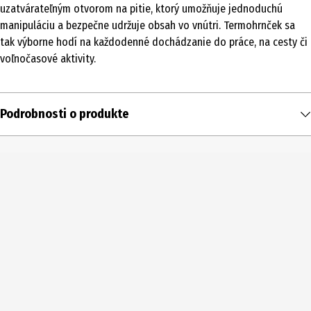
uzatvárateľným otvorom na pitie, ktorý umožňuje jednoduchú
manipuláciu a bezpečne udržuje obsah vo vnútri. Termohrnček sa
tak výborne hodí na každodenné dochádzanie do práce, na cesty či
voľnočasové aktivity.
Podrobnosti o produkte
Obsah
1 ks
Typ produktu
Termosky
Objem
0.5 l
Farba