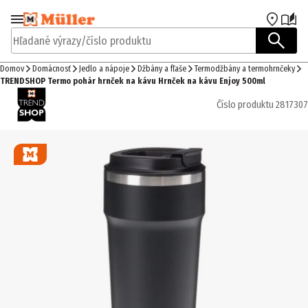
Prejsť na navigáciu
Prejsť na hlavný obsah
Hľadané výrazy/číslo produktu
Domov
Domácnosť
Jedlo a nápoje
Džbány a fľaše
Termodžbány a termohrnčeky
TRENDSHOP Termo pohár hrnček na kávu Hrnček na kávu Enjoy 500ml
Číslo produktu
2817307