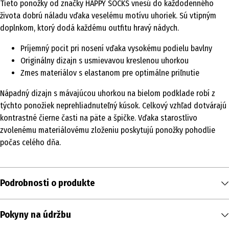
Tieto ponožky od značky HAPPY SOCKS vnesú do každodenného
života dobrú náladu vďaka veselému motívu uhoriek. Sú vtipným
doplnkom, ktorý dodá každému outfitu hravý nádych.
Príjemný pocit pri nosení vďaka vysokému podielu bavlny
Originálny dizajn s usmievavou kreslenou uhorkou
Zmes materiálov s elastanom pre optimálne priľnutie
Nápadný dizajn s mávajúcou uhorkou na bielom podklade robí z
týchto ponožiek neprehliadnuteľný kúsok. Celkový vzhľad dotvárajú
kontrastné čierne časti na päte a špičke. Vďaka starostlivo
zvolenému materiálovému zloženiu poskytujú ponožky pohodlie
počas celého dňa.
Podrobnosti o produkte
Obsah
Pokyny na údržbu
1 ks