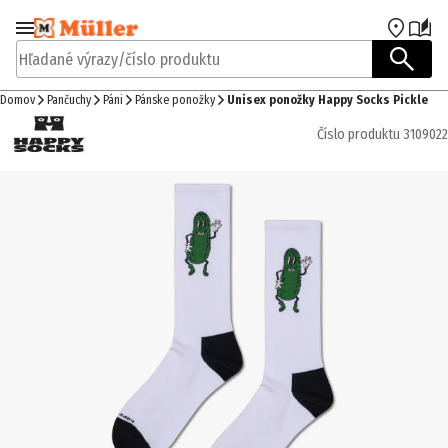
Prejsť na navigáciu
Prejsť na hlavný obsah
Hľadané výrazy/číslo produktu
Domov
Pančuchy
Páni
Pánske ponožky
Unisex ponožky Happy Socks Pickle
Číslo produktu
3109022