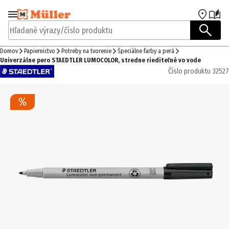
Prejsť na navigáciu
Prejsť na hlavný obsah
Hľadané výrazy/číslo produktu
Domov
Papiernictvo
Potreby na tvorenie
Špeciálne farby a perá
Univerzálne pero STAEDTLER LUMOCOLOR, stredne riediteľné vo vode
Číslo produktu
32527