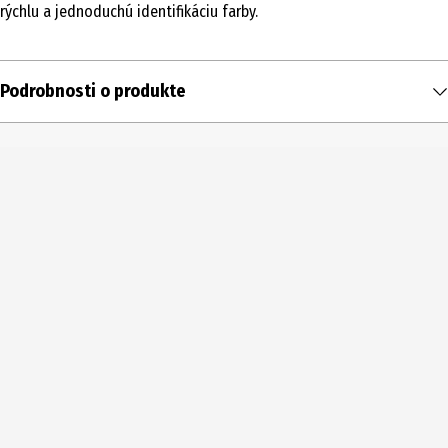
rýchlu a jednoduchú identifikáciu farby.
Podrobnosti o produkte
Obsah
1 ks
Typ produktu
Špeciálne farby a ceruzky
Číslo produktu výrobcu
315-9
Šírka čiary
stredný
Farba