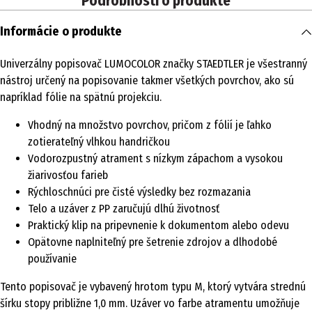
Podrobnosti o produkte
Informácie o produkte
Univerzálny popisovač LUMOCOLOR značky STAEDTLER je všestranný
nástroj určený na popisovanie takmer všetkých povrchov, ako sú
napríklad fólie na spätnú projekciu.
Vhodný na množstvo povrchov, pričom z fólií je ľahko
zotierateľný vlhkou handričkou
Vodorozpustný atrament s nízkym zápachom a vysokou
žiarivosťou farieb
Rýchloschnúci pre čisté výsledky bez rozmazania
Telo a uzáver z PP zaručujú dlhú životnosť
Praktický klip na pripevnenie k dokumentom alebo odevu
Opätovne naplniteľný pre šetrenie zdrojov a dlhodobé
používanie
Tento popisovač je vybavený hrotom typu M, ktorý vytvára strednú
šírku stopy približne 1,0 mm. Uzáver vo farbe atramentu umožňuje