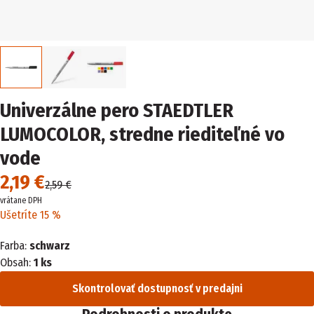
Univerzálne pero STAEDTLER
LUMOCOLOR, stredne riediteľné vo
vode
2,19 €
2,59 €
vrátane DPH
Ušetríte 15 %
Farba:
schwarz
Obsah:
1 ks
Skontrolovať dostupnosť v predajni