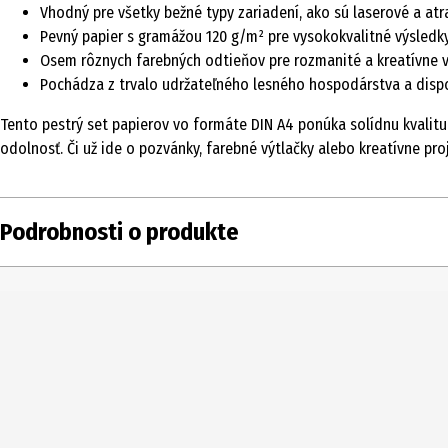
Vhodný pre všetky bežné typy zariadení, ako sú laserové a atr
Pevný papier s gramážou 120 g/m² pre vysokokvalitné výsledk
Osem rôznych farebných odtieňov pre rozmanité a kreatívne v
Pochádza z trvalo udržateľného lesného hospodárstva a dispo
Tento pestrý set papierov vo formáte DIN A4 ponúka solídnu kvalitu
odolnosť. Či už ide o pozvánky, farebné výtlačky alebo kreatívne proj
Podrobnosti o produkte
Obsah
Typ produktu
Číslo produktu výrobcu
Výrobca