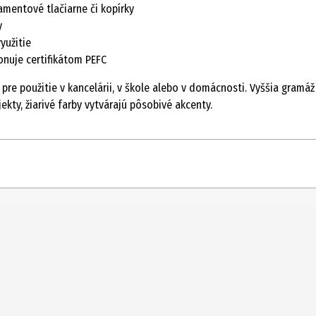
amentové tlačiarne či kopírky
y
yužitie
nuje certifikátom PEFC
 pre použitie v kancelárii, v škole alebo v domácnosti. Vyššia gram
ekty, žiarivé farby vytvárajú pôsobivé akcenty.
80 ks
Špeciálny papier
DXA.904052
Vleveka BV