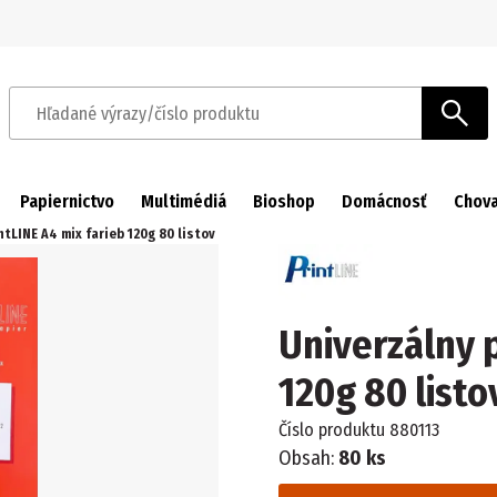
Prejsť na navigáciu
Prejsť na hlavný obsah
Hľadané výrazy/číslo produktu
Papiernictvo
Multimédiá
Bioshop
Domácnosť
Chova
ntLINE A4 mix farieb 120g 80 listov
Univerzálny p
120g 80 listo
Číslo produktu
880113
Obsah:
80 ks