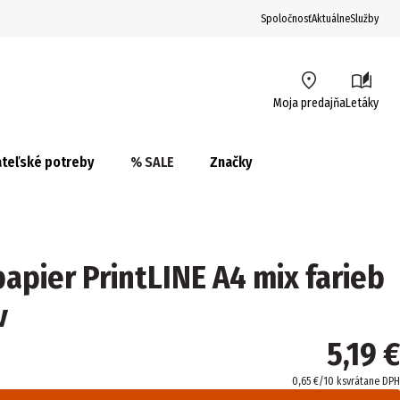
Spoločnosť
Aktuálne
Služby
Moja predajňa
Letáky
teľské potreby
% SALE
Značky
apier PrintLINE A4 mix farieb
v
5,19 €
0,65 €/10 ks
vrátane DPH