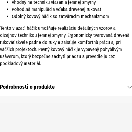
Vhodný na techniku viazania jemnej smyrny
Pohodlná manipulácia vďaka drevenej rukoväti
Odolný kovový háčik so zatváracím mechanizmom
Tento viazací háčik umožňuje realizáciu detailných vzorov a
dizajnov technikou jemnej smyrny. Ergonomicky tvarovaná drevená
rukoväť skvele padne do ruky a zaisťuje komfortnú prácu aj pri
väčších projektoch. Pevný kovový háčik je vybavený pohyblivým
uzáverom, ktorý bezpečne zachytí priadzu a prevedie ju cez
podkladový materiál.
Podrobnosti o produkte
Obsah
1 ks
Typ produktu