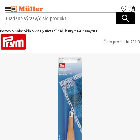
Prejsť na navigáciu
Prejsť na hlavný obsah
Hľadané výrazy/číslo produktu
Domov
Galantéria
Vlna
Vázací háčik Prym Feinsmyrna
Číslo produktu
73113