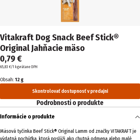
Vitakraft Dog Snack Beef Stick®
Original Jahňacie mäso
0,79 €
65,83 €/1 kg
vrátane DPH
Obsah:
12 g
Skontrolovať dostupnosť v predajni
Podrobnosti o produkte
Informácie o produkte
Mäsová tyčinka Beef Stick® Original Lamm od značky VITAKRAFT je
výdatná pochúťka, ktorá poslúži ako chutná odmena alebo malé