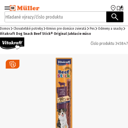
Prejsť na navigáciu
Prejsť na hlavný obsah
Hľadané výrazy/číslo produktu
Domov
Chovateľské potreby
Krmivo pre domáce zvieratá
Pes
Odmeny a snacky
Vitakraft Dog Snack Beef Stick® Original Jahňacie mäso
Číslo produktu
345847