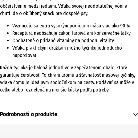
občerstvenie medzi jedlami. Vďaka svojej neodolateľnej vôni a
chuti ide o obľúbený snack pre dospelé psy.
Vyznačuje sa extra vysokým podielom mäsa viac ako 90 %
Receptúra neobsahuje cukor, farbivá ani konzervačné látky
Obohatené o pridané vitamíny na podporu vitality
Vďaka praktickým drážkam možno tyčinku jednoducho
naporciovať
Každá tyčinka je balená jednotlivo v zapečatenom obale, ktorý
garantuje čerstvosť. To chráni arómu a šťavnatosť mäsovej tyčinky,
vďaka čomu je ideálnym spoločníkom na cesty. Podávať sa môže v
celku alebo rozdelená na menšie kúsky podľa potreby.
Podrobnosti o produkte
Obsah