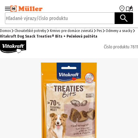
Prejsť na navigáciu
Prejsť na hlavný obsah
Hľadané výrazy/číslo produktu
Domov
Chovateľské potreby
Krmivo pre domáce zvieratá
Pes
Odmeny a snacky
Vitakraft Dog Snack Treaties® Bits + Pečeňová paštéta
Číslo produktu
7811