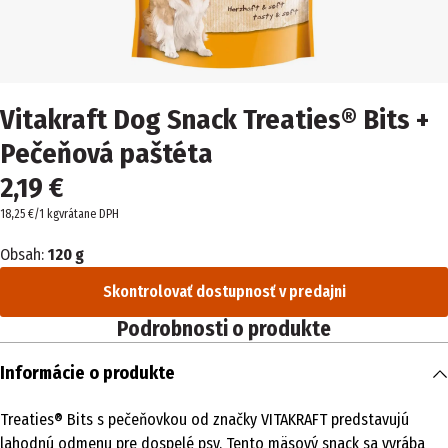
Vitakraft Dog Snack Treaties® Bits +
Pečeňová paštéta
2,19 €
18,25 €/1 kg
vrátane DPH
Obsah:
120 g
Skontrolovať dostupnosť v predajni
Podrobnosti o produkte
Informácie o produkte
Treaties® Bits s pečeňovkou od značky VITAKRAFT predstavujú
lahodnú odmenu pre dospelé psy. Tento mäsový snack sa vyrába