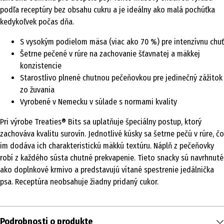
podľa receptúry bez obsahu cukru a je ideálny ako malá pochúťka
kedykoľvek počas dňa.
S vysokým podielom mäsa (viac ako 70 %) pre intenzívnu chuť
Šetrne pečené v rúre na zachovanie šťavnatej a mäkkej
konzistencie
Starostlivo plnené chutnou pečeňovkou pre jedinečný zážitok
zo žuvania
Vyrobené v Nemecku v súlade s normami kvality
Pri výrobe Treaties® Bits sa uplatňuje špeciálny postup, ktorý
zachováva kvalitu surovín. Jednotlivé kúsky sa šetrne pečú v rúre, čo
im dodáva ich charakteristickú mäkkú textúru. Náplň z pečeňovky
robí z každého sústa chutné prekvapenie. Tieto snacky sú navrhnuté
ako doplnkové krmivo a predstavujú vítané spestrenie jedálnička
psa. Receptúra neobsahuje žiadny pridaný cukor.
Podrobnosti o produkte