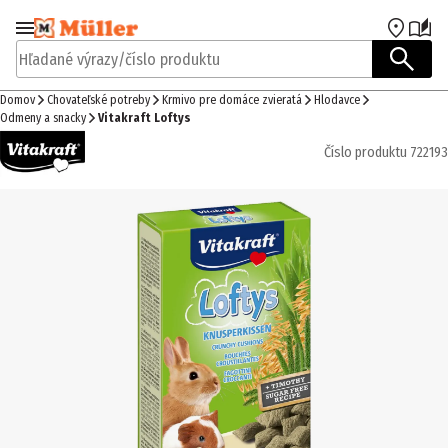
Prejsť na navigáciu
Prejsť na hlavný obsah
Hľadané výrazy/číslo produktu
Domov
Chovateľské potreby
Krmivo pre domáce zvieratá
Hlodavce
Odmeny a snacky
Vitakraft Loftys
Číslo produktu
722193