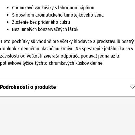
Chrumkavé vankúšiky s lahodnou náplňou
S obsahom aromatického timotejkového sena
Zloženie bez pridaného cukru
Bez umelých konzervačných látok
Tieto pochúťky sú vhodné pre všetky hlodavce a predstavujú pestrý
doplnok k dennému hlavnému krmivu. Na spestrenie jedálnička sa v
závislosti od veľkosti zvieraťa odporúča podávať jedna až tri
polievkové lyžice týchto chrumkavých kúskov denne.
Podrobnosti o produkte
Obsah
100 g
Typ produktu
Odmeny a snacky