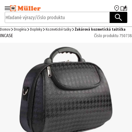
Prejsť na navigáciu
Prejsť na hlavný obsah
Hľadané výrazy/číslo produktu
Domov
Drogéria
Doplnky
Kozmetické tašky
Žakárová kozmetická taštička
INCASE
Číslo produktu
750738