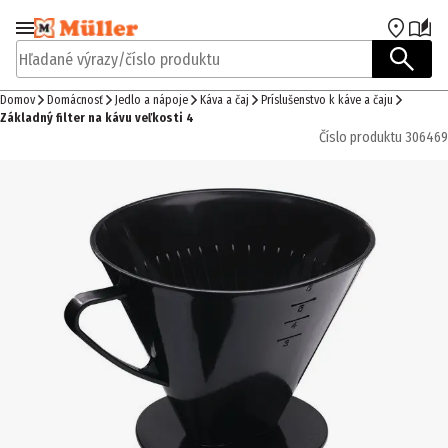
Prejsť na navigáciu
Prejsť na hlavný obsah
Hľadané výrazy/číslo produktu
Domov
Domácnosť
Jedlo a nápoje
Káva a čaj
Príslušenstvo k káve a čaju
Základný filter na kávu veľkosti 4
Číslo produktu
306469