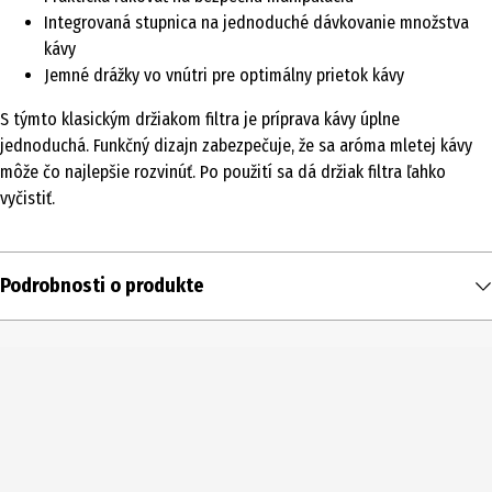
Integrovaná stupnica na jednoduché dávkovanie množstva
kávy
Jemné drážky vo vnútri pre optimálny prietok kávy
S týmto klasickým držiakom filtra je príprava kávy úplne
jednoduchá. Funkčný dizajn zabezpečuje, že sa aróma mletej kávy
môže čo najlepšie rozvinúť. Po použití sa dá držiak filtra ľahko
vyčistiť.
Podrobnosti o produkte
Obsah
1 ks
Typ produktu
Kávové príslušenstvo
Výrobca