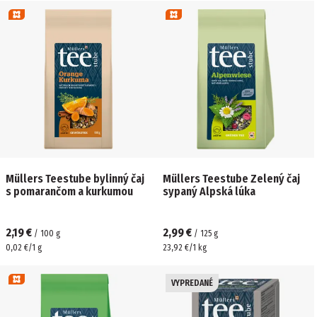
Müllers Teestube bylinný čaj
Müllers Teestube Zelený čaj
s pomarančom a kurkumou
sypaný Alpská lúka
2,19 €
2,99 €
/
100
g
/
125
g
0,02 €/1 g
23,92 €/1 kg
VYPREDANÉ