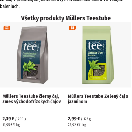
baleniach.
Všetky produkty Müllers Teestube
Müllers Teestube čierny čaj,
Müllers Teestube Zelený čaj s
zmes východofrízskych čajov
jazmínom
2,39 €
2,99 €
/
200
g
/
125
g
11,95 €/1 kg
23,92 €/1 kg