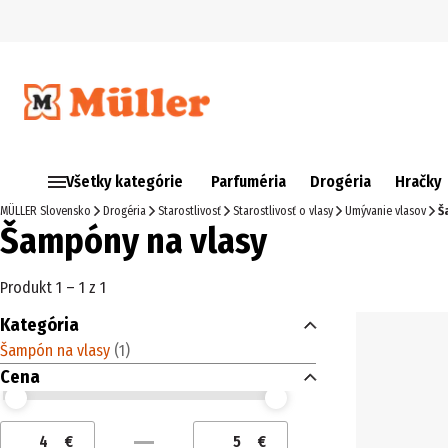
Všetky kategórie
Parfuméria
Drogéria
Hračky
MÜLLER Slovensko
Drogéria
Starostlivosť
Starostlivosť o vlasy
Umývanie vlasov
Š
Šampóny na vlasy
Produkt 1 – 1 z 1
Kategória
Šampón na vlasy
(
1
)
Cena
Cena (€) od
Cena (€) do
€
€