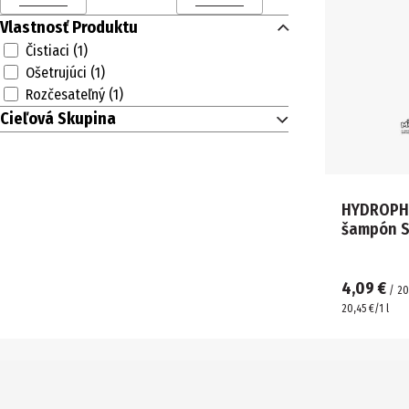
Cena (€) od
Cena (€) do
Vlastnosť Produktu
Čistiaci (1)
Ošetrujúci (1)
Rozčesateľný (1)
Cieľová Skupina
HYDROPHI
šampón S
4,09 €
/
2
20,45 €/1 l