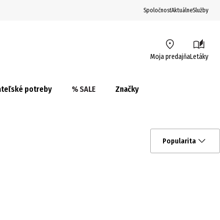
Spoločnosť
Aktuálne
Služby
Moja predajňa
Letáky
teľské potreby
% SALE
Značky
Popularita