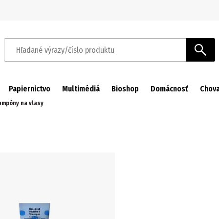
Prejsť na navigáciu
Prejsť na hlavný obsah
Hľadané výrazy/číslo produktu
Papiernictvo
Multimédiá
Bioshop
Domácnosť
Chova
ampóny na vlasy