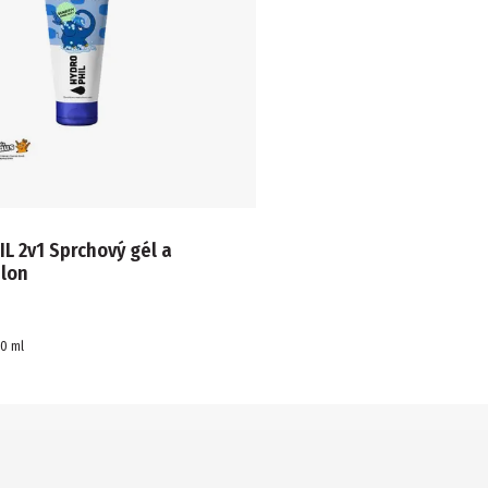
L 2v1 Sprchový gél a
lon
00
ml