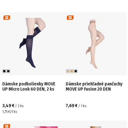
Dámske podkolienky MOVE
Dámske priehľadné pančuchy
UP Micro Look 60 DEN, 2 ks
MOVE UP Fusion 20 DEN
3,49 €
7,69 €
/
2
ks
/
1
ks
1,75 €/1 ks