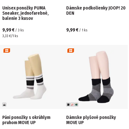
Unisex ponožky PUMA
Dámske podkolienky JOOP! 20
Sneaker, jednofarebné,
DEN
balenie 3 kusov
9,99 €
9,99 €
/
3
ks
/
1
ks
3,33 €/1 ks
Páni ponožky s okrúhlym
Dámske plyšové ponožky
pruhom MOVE UP
MOVE UP