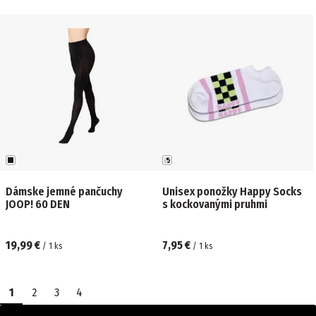
Dámske jemné pančuchy
Unisex ponožky Happy Socks
JOOP! 60 DEN
s kockovanými pruhmi
19,99 €
7,95 €
/
1
ks
/
1
ks
1
2
3
4