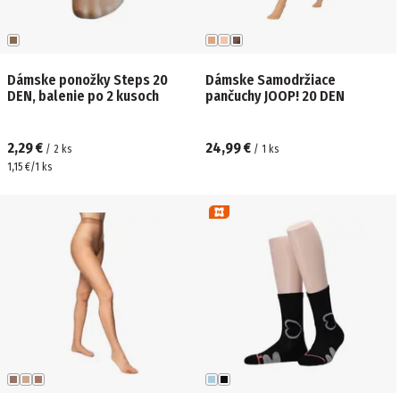
Dámske ponožky Steps 20
Dámske Samodržiace
DEN, balenie po 2 kusoch
pančuchy JOOP! 20 DEN
2,29 €
24,99 €
/
2
ks
/
1
ks
1,15 €/1 ks