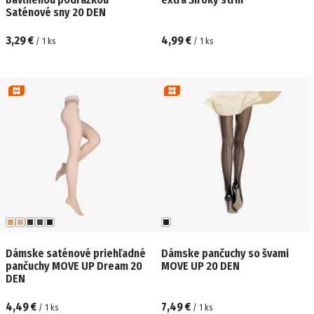
Saténové sny 20 DEN
3,29 €
4,99 €
/
1
ks
/
1
ks
Dámske saténové priehľadné
Dámske pančuchy so švami
pančuchy MOVE UP Dream 20
MOVE UP 20 DEN
DEN
4,49 €
7,49 €
/
1
ks
/
1
ks