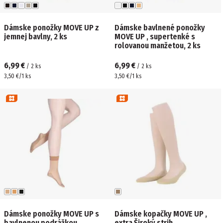
Dámske ponožky MOVE UP z
Dámske bavlnené ponožky
jemnej bavlny, 2 ks
MOVE UP , supertenké s
rolovanou manžetou, 2 ks
6,99 €
6,99 €
/
2
ks
/
2
ks
3,50 €/1 ks
3,50 €/1 ks
Dámske ponožky MOVE UP s ​​
Dámske kopačky MOVE UP ,
bavlnenou podrážkou
extra Široký strih