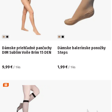
Dámske priehľadné pančuchy
Dámske balerínske ponožky
DIM Sublim Voile Brim 15 DEN
Steps
9,99 €
1,99 €
/
1
ks
/
1
ks