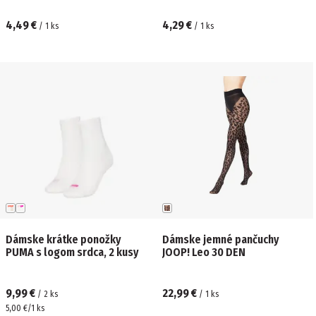
4,49 €
4,29 €
/
1
ks
/
1
ks
Dámske krátke ponožky
Dámske jemné pančuchy
PUMA s logom srdca, 2 kusy
JOOP! Leo 30 DEN
9,99 €
22,99 €
/
2
ks
/
1
ks
5,00 €/1 ks