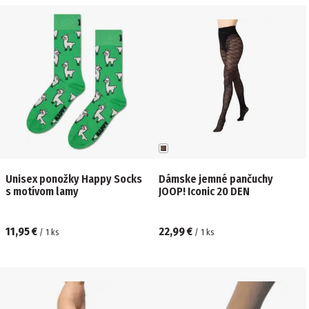
Unisex ponožky Happy Socks
Dámske jemné pančuchy
s motívom lamy
JOOP! Iconic 20 DEN
11,95 €
22,99 €
/
1
ks
/
1
ks