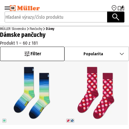
Prejsť na navigáciu
Prejsť na hlavný obsah
Hľadané výrazy/číslo produktu
MÜLLER Slovensko
Pančuchy
Dámy
Dámske pančuchy
Produkt 1 – 60 z 181
Filter
Popularita