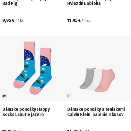
Bad Pig
Hviezdna obloha
9,95 €
11,95 €
/
1
ks
/
1
ks
Dámske ponožky Happy
Dámske ponožky s teniskami
Socks Labutie jazero
Calvin Klein, balenie 3 kusov