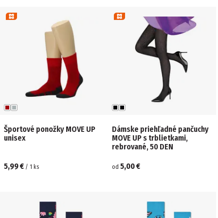
Športové ponožky MOVE UP
Dámske priehľadné pančuchy
unisex
MOVE UP s ​​trblietkami,
rebrované, 50 DEN
5,99 €
5,00 €
/
1
ks
od