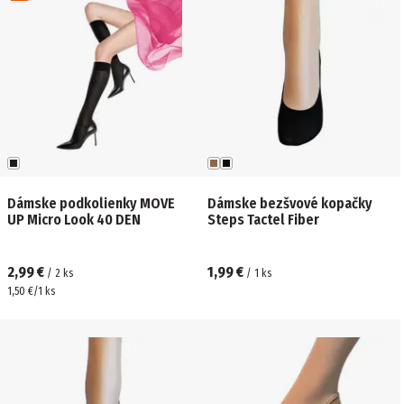
Dámske podkolienky MOVE
Dámske bezšvové kopačky
UP Micro Look 40 DEN
Steps Tactel Fiber
2,99 €
1,99 €
/
2
ks
/
1
ks
1,50 €/1 ks