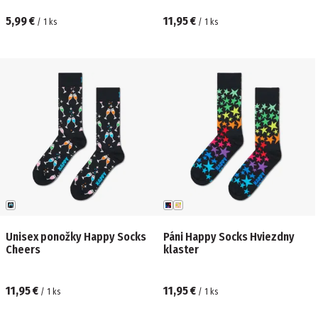
5,99 €
11,95 €
/
1
ks
/
1
ks
Unisex ponožky Happy Socks
Páni Happy Socks Hviezdny
Cheers
klaster
11,95 €
11,95 €
/
1
ks
/
1
ks