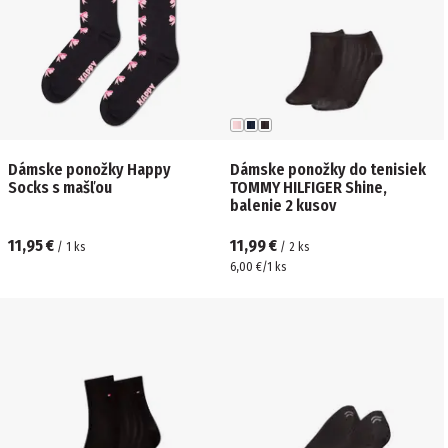
Dámske ponožky Happy
Dámske ponožky do tenisiek
Socks s mašľou
TOMMY HILFIGER Shine,
balenie 2 kusov
11,95 €
11,99 €
/
1
ks
/
2
ks
6,00 €/1 ks