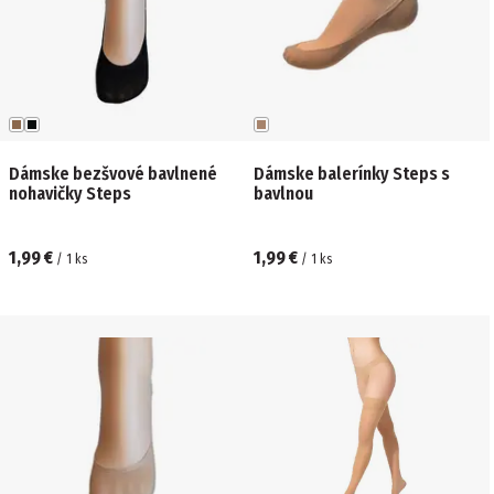
Dámske bezšvové bavlnené
Dámske balerínky Steps s
nohavičky Steps
bavlnou
1,99 €
1,99 €
/
1
ks
/
1
ks