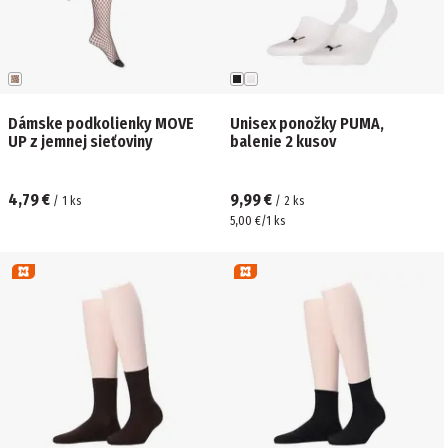
Dámske podkolienky MOVE
Unisex ponožky PUMA,
UP z jemnej sieťoviny
balenie 2 kusov
4,79 €
9,99 €
/
1
ks
/
2
ks
5,00 €/1 ks