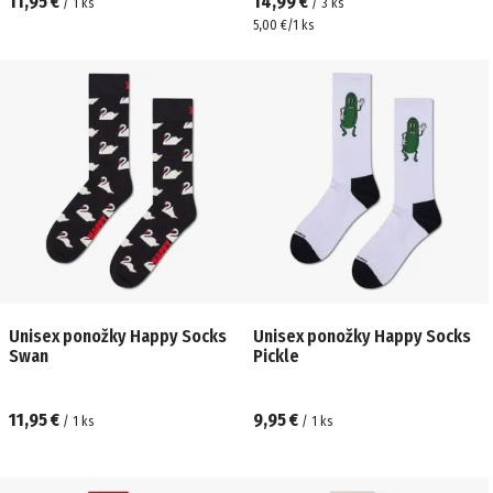
11,95 €
14,99 €
/
1
ks
/
3
ks
5,00 €/1 ks
Unisex ponožky Happy Socks
Unisex ponožky Happy Socks
Swan
Pickle
11,95 €
9,95 €
/
1
ks
/
1
ks