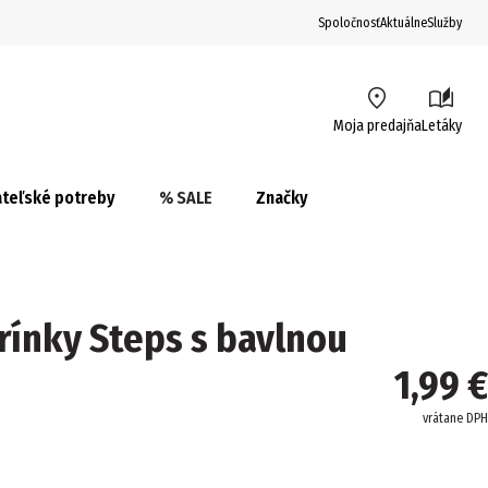
Spoločnosť
Aktuálne
Služby
Moja predajňa
Letáky
teľské potreby
% SALE
Značky
ínky Steps s bavlnou
1,99 €
vrátane DPH