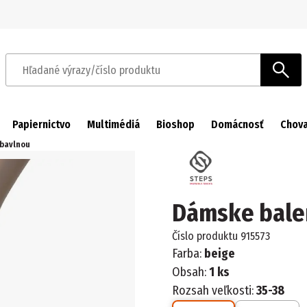
Prejsť na navigáciu
Prejsť na hlavný obsah
Hľadané výrazy/číslo produktu
Papiernictvo
Multimédiá
Bioshop
Domácnosť
Chova
 bavlnou
Dámske baler
Číslo produktu
915573
Farba:
beige
Obsah:
1 ks
Rozsah veľkosti:
35-38