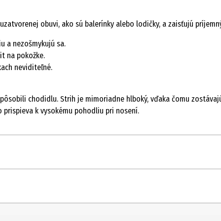
tvorenej obuvi, ako sú balerínky alebo lodičky, a zaisťujú príjemný
iu a nezošmykujú sa.
it na pokožke.
ach neviditeľné.
ispôsobili chodidlu. Strih je mimoriadne hlboký, vďaka čomu zostáva
 prispieva k vysokému pohodliu pri nosení.
 do tenisiek a ťapky