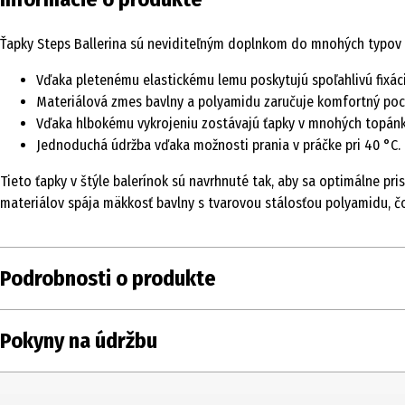
Ťapky Steps Ballerina sú neviditeľným doplnkom do mnohých typov uza
Vďaka pletenému elastickému lemu poskytujú spoľahlivú fixác
Materiálová zmes bavlny a polyamidu zaručuje komfortný poc
Vďaka hlbokému vykrojeniu zostávajú ťapky v mnohých topánk
Jednoduchá údržba vďaka možnosti prania v práčke pri 40 °C.
Tieto ťapky v štýle balerínok sú navrhnuté tak, aby sa optimálne pr
materiálov spája mäkkosť bavlny s tvarovou stálosťou polyamidu, čo
Podrobnosti o produkte
Obsah
1 ks
Pokyny na údržbu
Typ produktu
Ponožky