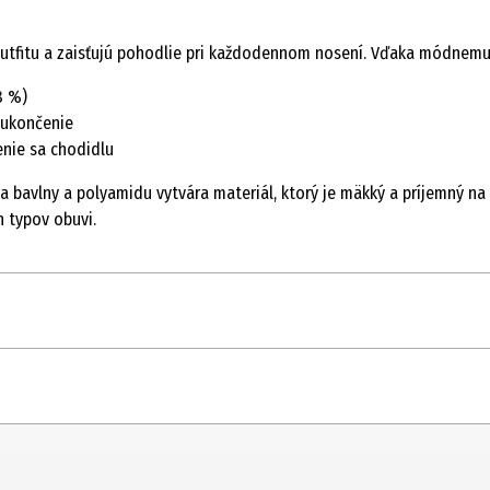
fitu a zaisťujú pohodlie pri každodennom nosení. Vďaka módnemu 
8 %)
 ukončenie
nie sa chodidlu
 bavlny a polyamidu vytvára materiál, ktorý je mäkký a príjemný n
h typov obuvi.