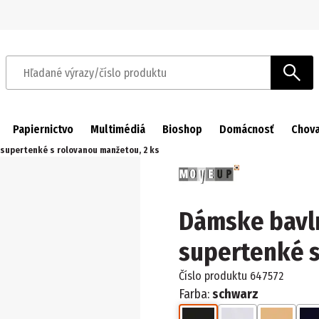
Prejsť na navigáciu
Prejsť na hlavný obsah
Hľadané výrazy/číslo produktu
Papiernictvo
Multimédiá
Bioshop
Domácnosť
Chova
supertenké s rolovanou manžetou, 2 ks
Dámske bavl
supertenké s
Číslo produktu
647572
Farba:
schwarz