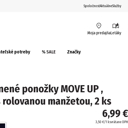
Spoločnosť
Aktuálne
Služby
Moja predajňa
Letáky
teľské potreby
% SALE
Značky
nené ponožky MOVE UP ,
 rolovanou manžetou, 2 ks
6,99 €
3,50 €/1 ks
vrátane DPH