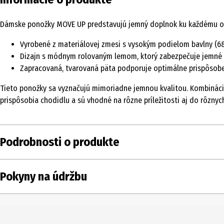
Dámske ponožky MOVE UP predstavujú jemný doplnok ku každému out
Vyrobené z materiálovej zmesi s vysokým podielom bavlny (6
Dizajn s módnym rolovaným lemom, ktorý zabezpečuje jemné
Zapracovaná, tvarovaná päta podporuje optimálne prispôsobe
Tieto ponožky sa vyznačujú mimoriadne jemnou kvalitou. Kombinácia
prispôsobia chodidlu a sú vhodné na rôzne príležitosti aj do rôznyc
Podrobnosti o produkte
Obsah
2 ks
Pokyny na údržbu
Typ produktu
Ponožky
Rozsah veľkosti
35 – 38