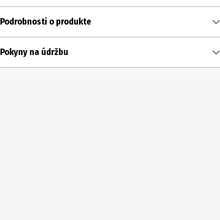
Podrobnosti o produkte
Obsah
Pokyny na údržbu
1 ks
Typ produktu
Ponožky po kolená
DEN
20
Rozsah veľkosti
36 – 42
Farba
šampanské
Podrobnosti o materiáli