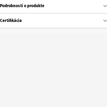
Podrobnosti o produkte
Obsah
Certifikácia
2.8 ml
Typ produktu
Očná linka
Oblasť použitia
Oči
Zložky
Zloženie: Voda (Aqua), denaturovaný alkohol*, mastenec, glycerín,
sorbitol, sacharóza*, oxid kremičitý, xylitol, pullulan,
galaktoarabinan, peptid z hrachu siateho (Pisum sativum),
hydrolyzovaný kukuričný proteín, hydrolyzovaný pšeničný proteín,
hydrolyzovaný sójový proteín, arginín, xantánová guma, kyselina
levulínová, bentonit, levulinát sodný, hydroxid sodný,