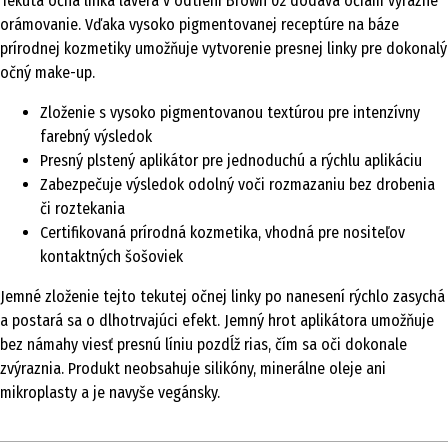
Tekutá očná linka lavera v odtieni Brown 02 dodáva očiam výrazné
orámovanie. Vďaka vysoko pigmentovanej receptúre na báze
prírodnej kozmetiky umožňuje vytvorenie presnej linky pre dokonalý
očný make-up.
Zloženie s vysoko pigmentovanou textúrou pre intenzívny
farebný výsledok
Presný plstený aplikátor pre jednoduchú a rýchlu aplikáciu
Zabezpečuje výsledok odolný voči rozmazaniu bez drobenia
či roztekania
Certifikovaná prírodná kozmetika, vhodná pre nositeľov
kontaktných šošoviek
Jemné zloženie tejto tekutej očnej linky po nanesení rýchlo zasychá
a postará sa o dlhotrvajúci efekt. Jemný hrot aplikátora umožňuje
bez námahy viesť presnú líniu pozdĺž rias, čím sa oči dokonale
zvýraznia. Produkt neobsahuje silikóny, minerálne oleje ani
mikroplasty a je navyše vegánsky.