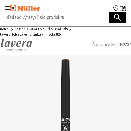
Prejsť na navigáciu
Prejsť na hlavný obsah
Hľadané výrazy/číslo produktu
Domov
Bioshop
Make-up
Oči
Očné linky
lavera tekutá očná linka - hnedá 02-
Číslo produktu
3142207